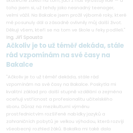
skutečně záleží na tom, jací z nás vyrůstají lidé — a
toho jsem si, už tehdy jako nesnadný teenager,
velmi vážil. Na Bakalce jsem prožil výborné roky, které
mě posunuly dál a zásadně ovlivnily můj další život.
Děkuji všem, kteří se na tom ve škole u řeky podíleli."
Ing. Jiří Spousta
Ačkoliv je to už téměř dekáda, stále
rád vzpomínám na své časy na
Bakalce
"Ačkoliv je to už téměř dekáda, stále rád
vzpomínám na své časy na Bakalce. Poskytla mi
kvalitní základ pro další stupně vzdělání a zejména
oceňuji vstřícnost a profesionalitu učitelského
sboru. Důraz na mezikulturní výměnu
prostřednictvím rozšířené nabídky jazyků a
zahraničních pobytů je velkou výhodou, která rozvíjí
všeobecný rozhled žáků. Bakalka mi také dala