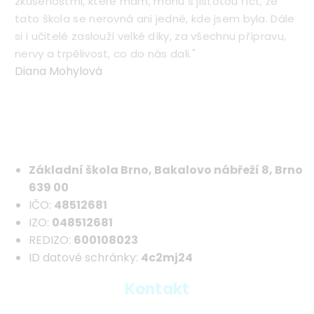
zkušenostmi, které mám, mohu s jistotou říct, že
tato škola se nerovná ani jedné, kde jsem byla. Dále
si i učitelé zaslouží velké díky, za všechnu přípravu,
nervy a trpělivost, co do nás dali."
Diana Mohylová
Základní škola Brno, Bakalovo nábřeží 8, Brno
639 00
IČO:
48512681
IZO:
048512681
REDIZO:
600108023
ID datové schránky:
4c2mj24
Kontakt