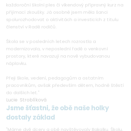
každoroční školní ples či víkendový přípravný kurz na
přijímací zkoušky. Já osobně jsem měla šanci
spolurozhodovat o aktivitách a investicích z titulu
členství v Radě rodičů.
Škola se v posledních letech rozrostla a
modernizovala, v neposlední řadě o venkovní
prostory, které navazují na nově vybudovanou
náplavku.
Přeji škole, vedení, pedagogům a ostatním
pracovníkům, avšak především dětem, hodně štěstí
do dalších let."
Lucie Stroblíková
Jsme šťastni, že obě naše holky
dostaly základ
"Máme dvě dcery a obě navštěvovaly Bakalku. Školu,