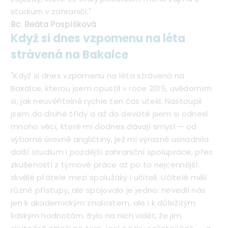
studium v zahraničí."
Bc. Beáta Pospíšková
Když si dnes vzpomenu na léta
strávená na Bakalce
"Když si dnes vzpomenu na léta strávená na
Bakalce, kterou jsem opustil v roce 2015, uvědomím
si, jak neuvěřitelně rychle ten čas utekl. Nastoupil
jsem do druhé třídy a až do deváté jsem si odnesl
mnoho věcí, které mi dodnes dávají smysl — od
výborné úrovně angličtiny, jež mi výrazně usnadnila
další studium i pozdější zahraniční spolupráce, přes
zkušenosti z týmové práce až po to nejcennější:
skvělé přátele mezi spolužáky i učiteli. Učitelé měli
různé přístupy, ale spojovalo je jedno: nevedli nás
jen k akademickým znalostem, ale i k důležitým
lidským hodnotám. Bylo na nich vidět, že jim