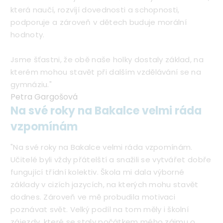
která naučí, rozvíjí dovednosti a schopnosti,
podporuje a zároveň v dětech buduje morální
hodnoty.
Jsme šťastni, že obě naše holky dostaly základ, na
kterém mohou stavět při dalším vzdělávání se na
gymnáziu."
Petra Gargošová
Na své roky na Bakalce velmi ráda
vzpomínám
"Na své roky na Bakalce velmi ráda vzpomínám.
Učitelé byli vždy přátelští a snažili se vytvářet dobře
fungující třídní kolektiv. Škola mi dala výborné
základy v cizích jazycích, na kterých mohu stavět
dodnes. Zároveň ve mě probudila motivaci
poznávat svět. Velký podíl na tom měly i školní
zájezdy, které se staly počátkem mého zájmu o