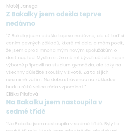
Matěj Janega
Z Bakalky jsem odešla teprve
nedávno
"Z Bakalky jsem odešla teprve nedávno, ale už teď si
cením pevných základů, které mi dala, a mám pocit,
že jsem oproti mnoha mým novým spolužákům o
dost napřed. Myslím si, že mě mí bývalí učitelé nejen
výborně připravili na studium gymnázia, ale taky na
všechny důležité zkoušky v životě. Za to si jich
nesmírně vážím. Na dobu strávenou na základce
budu určitě velice ráda vzpomínat."
Eliška Pilařová
Na Bakalku jsem nastoupila v
sedmé třídě
"Na Bakalku jsem nastoupila v sedmé třídě. Byly to
pouhé tři roky, které jsem zde strávila, ale daly mi