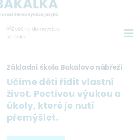
Přejít
k
hlavnímu
obsahu
Základní škola Bakalovo nábřeží
Učíme děti řídit vlastní
život. Poctivou výukou a
úkoly, které je nutí
přemýšlet.