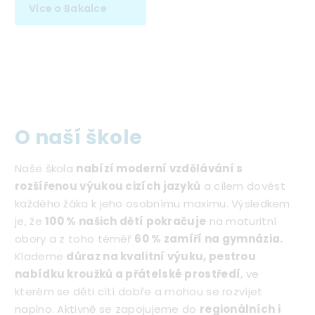
Více o Bakalce
O naší škole
Naše škola
nabízí moderní vzdělávání s
rozšířenou výukou cizích jazyků
a cílem dovést
každého žáka k jeho osobnímu maximu. Výsledkem
je, že
100 % našich dětí pokračuje
na maturitní
obory a z toho téměř
60 % zamíří na gymnázia.
Klademe
důraz na kvalitní výuku, pestrou
nabídku kroužků a přátelské prostředí
, ve
kterém se děti cítí dobře a mohou se rozvíjet
naplno. Aktivně se zapojujeme do
regionálních i