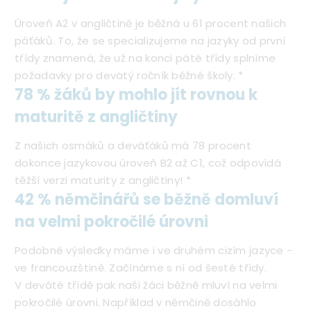
Úroveň A2 v angličtině je běžná u 61 procent našich
páťáků. To, že se specializujeme na jazyky od první
třídy znamená, že už na konci páté třídy splníme
požadavky pro devátý ročník běžné školy. *
78 % žáků by mohlo jít rovnou k
maturitě z angličtiny
Z našich osmáků a deváťáků má 78 procent
dokonce jazykovou úroveň B2 až C1, což odpovídá
těžší verzi maturity z angličtiny! *
42 % němčinářů se běžně domluví
na velmi pokročilé úrovni
Podobné výsledky máme i ve druhém cizím jazyce -
ve francouzštině. Začínáme s ní od šesté třídy.
V deváté třídě pak naši žáci běžně mluví na velmi
pokročilé úrovni. Například v němčině dosáhlo