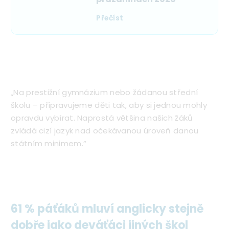
Přečíst
„Na prestižní gymnázium nebo žádanou střední
školu – připravujeme děti tak, aby si jednou mohly
opravdu vybírat. Naprostá většina našich žáků
zvládá cizí jazyk nad očekávanou úroveň danou
státním minimem.“
61 % páťáků mluví anglicky stejně
dobře jako deváťáci jiných škol