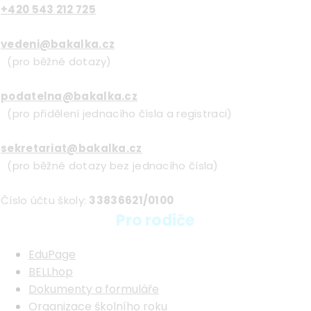
+420 543 212 725
vedeni@bakalka.cz
(pro běžné dotazy)
podatelna@bakalka.cz
(pro přidělení jednacího čísla a registraci)
sekretariat@bakalka.cz
(pro běžné dotazy bez jednacího čísla)
Číslo účtu školy:
33836621/0100
Pro rodiče
EduPage
BELLhop
Dokumenty a formuláře
Organizace školního roku