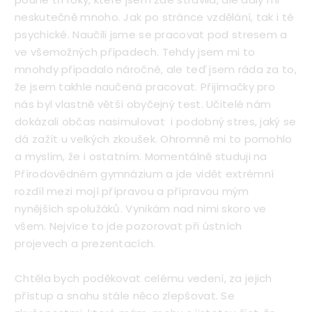
neskutečně mnoho. Jak po stránce vzdělání, tak i té
psychické. Naučili jsme se pracovat pod stresem a
ve všemožných případech. Tehdy jsem mi to
mnohdy připadalo náročné, ale teď jsem ráda za to,
že jsem takhle naučená pracovat. Přijímačky pro
nás byl vlastně větší obyčejný test. Učitelé nám
dokázali občas nasimulovat i podobný stres, jaký se
dá zažít u velkých zkoušek. Ohromně mi to pomohlo
a myslím, že i ostatním. Momentálně studuji na
Přírodovědném gymnázium a jde vidět extrémní
rozdíl mezi mojí přípravou a přípravou mým
nynějších spolužáků. Vynikám nad nimi skoro ve
všem. Nejvíce to jde pozorovat při ústních
projevech a prezentacích.
Chtěla bych poděkovat celému vedení, za jejich
přístup a snahu stále něco zlepšovat. Se