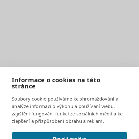
Pro rodiče
EduPage
BELLhop
Dokumenty a formuláře
Organizace školního roku
Rozvrhy hodin
Školní družina
Školní jídelna
Fotogalerie
Informace o cookies na této
stránce
Důležité odkazy
Soubory cookie používáme ke shromažďování a
analýze informací o výkonu a používání webu,
GDPR a cookies
zajištění fungování funkcí ze sociálních médií a ke
Žádosti o poskytnutí informací a odpovědi
zlepšení a přizpůsobení obsahu a reklam.
Povinně zveřejňované informace
Projekty
Prohlášení o přístupnosti
Povolit cookies