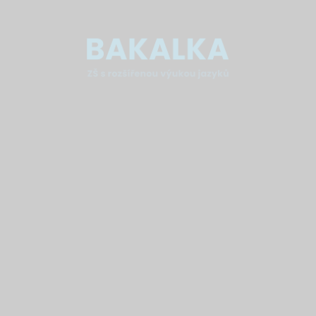
IČO:
48512681
IZO:
048512681
REDIZO:
600108023
ID datové schránky:
4c2mj24
Kontakt
+420 543 212 725
vedeni@bakalka.cz
(pro běžné dotazy)
podatelna@bakalka.cz
(pro přidělení jednacího čísla a registraci)
sekretariat@bakalka.cz
(pro běžné dotazy bez jednacího čísla)
Číslo účtu školy:
33836621/0100