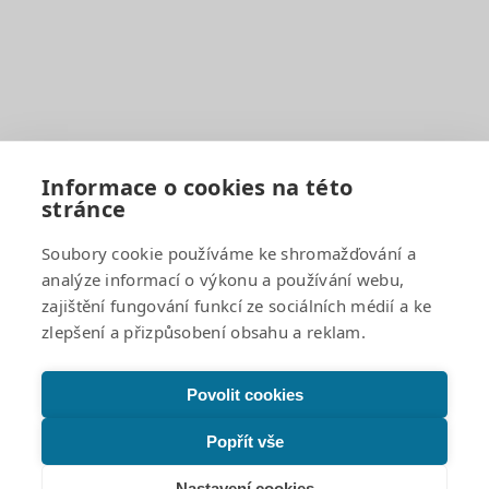
BELLhop
Dokumenty a formuláře
Organizace školního roku
Rozvrhy hodin
Školní družina
Školní jídelna
Fotogalerie
Informace o cookies na této
stránce
Důležité odkazy
Soubory cookie používáme ke shromažďování a
analýze informací o výkonu a používání webu,
GDPR a cookies
zajištění fungování funkcí ze sociálních médií a ke
Žádosti o poskytnutí informací a odpovědi
zlepšení a přizpůsobení obsahu a reklam.
Povinně zveřejňované informace
Projekty
Prohlášení o přístupnosti
Povolit cookies
Facebook
Popřít vše
Instagram
Nastavení cookies