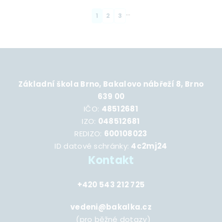
…
Page
1
Page
2
Page
3
Pagination
Základní škola Brno, Bakalovo nábřeží 8, Brno
639 00
IČO:
48512681
IZO:
048512681
REDIZO:
600108023
ID datové schránky:
4c2mj24
Kontakt
+420 543 212 725
vedeni@bakalka.cz
(pro běžné dotazy)