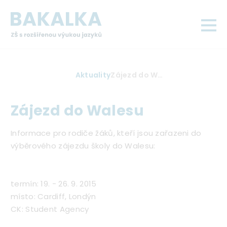
Přejít
k
hlavnímu
obsahu
Drobečková
Aktuality
Zájezd do Walesu
navigace
Zájezd do Walesu
Informace pro rodiče žáků, kteří jsou zařazeni do
výběrového zájezdu školy do Walesu:
termín: 19. - 26. 9. 2015
místo: Cardiff, Londýn
CK: Student Agency