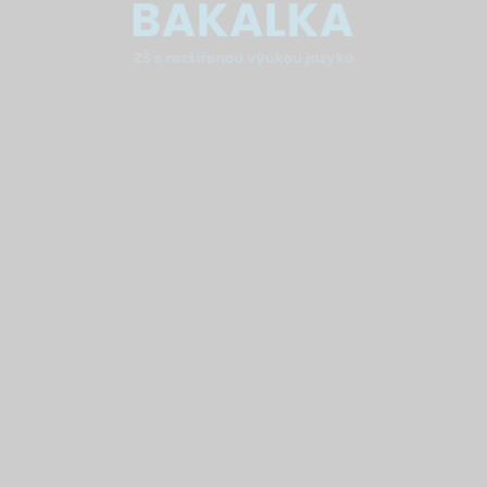
6975401472
nepřijato
6993240064
nepřijato
7061150144
přijato
7119132672
přijato
7150957126
přijato
7170722048
nepřijato
7198899584
nepřijato
7237208832
nepřijato
7310855424
přijato