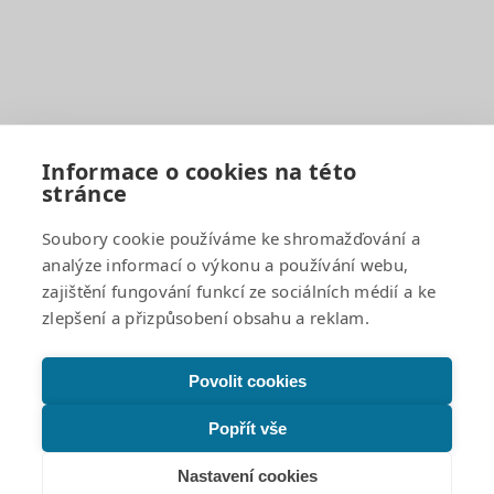
Rozvrhy hodin
Školní družina
Školní jídelna
Fotogalerie
Důležité odkazy
Informace o cookies na této
stránce
GDPR a cookies
Žádosti o poskytnutí informací a odpovědi
Soubory cookie používáme ke shromažďování a
Povinně zveřejňované informace
analýze informací o výkonu a používání webu,
Projekty
zajištění fungování funkcí ze sociálních médií a ke
Prohlášení o přístupnosti
zlepšení a přizpůsobení obsahu a reklam.
Facebook
Povolit cookies
Instagram
Popřít vše
© 2026 Bakalka – Škola s rozšířenou výukou jazyků |
Veškerá práva vyhrazena
Nastavení cookies
Made with
love
in
Lesensky.cz