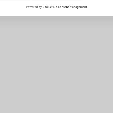
…
Page
1
Page
2
Page
3
Powered by
CookieHub Consent Management
639 00