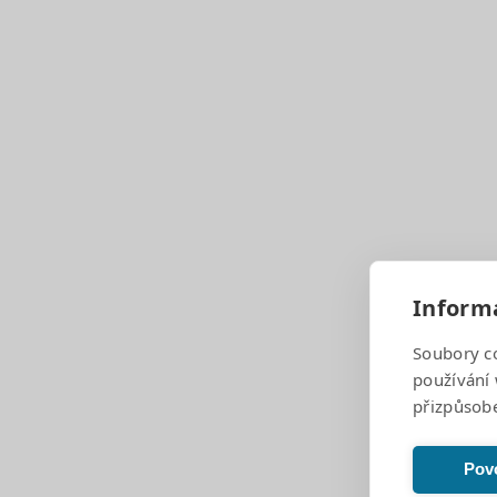
Další aktuality
26. 6. 2026
Newsletter čer
Informa
Soubory c
Přečíst
používání 
přizpůsob
Povo