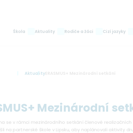
Main
Škola
Aktuality
Rodiče a žáci
Cizí jazyky
navigation
Aktuality
ERASMUS+ Mezinárodní setkání
SMUS+ Mezinárodní set
íjna se v rámci mezinárodního setkání členové realizačníc
šli na partnerské škole v Lipsku, aby naplánovali aktivity d