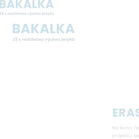
Přejít
k
hlavnímu
obsahu
Drobečková
navigace
ERA
Na konci ř
projektu se