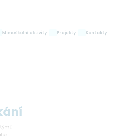
Mimoškolní aktivity
Projekty
Kontakty
kání
h týmů
ruhé