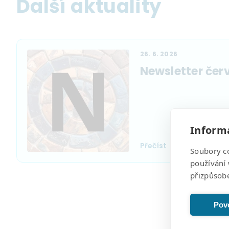
Další aktuality
26. 6. 2026
Newsletter čer
Informa
Přečíst
Soubory c
používání 
přizpůsob
Povo
Pagination