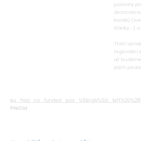
poloviny p
zkontrolova
kanálů (we
články....) 
Třetí výmě
regionální s
až budeme 
jejich ped
Document
eu_flag_co_funded_pos_%5Brgb%5D_left%20%281
Přečíst