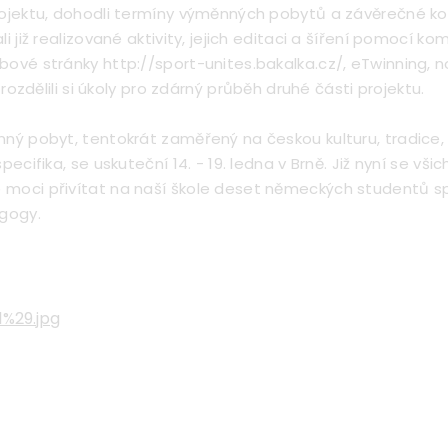
rojektu, dohodli termíny výměnných pobytů a závěrečné k
li již realizované aktivity, jejich editaci a šíření pomocí k
bové stránky http://sport-unites.bakalka.cz/, eTwinning, 
a rozdělili si úkoly pro zdárný průběh druhé části projektu.
nný pobyt, tentokrát zaměřený na českou kulturu, tradice,
pecifika, se uskuteční 14. - 19. ledna v Brně. Již nyní se vši
moci přivítat na naší škole deset německých studentů s
agogy.
%29.jpg