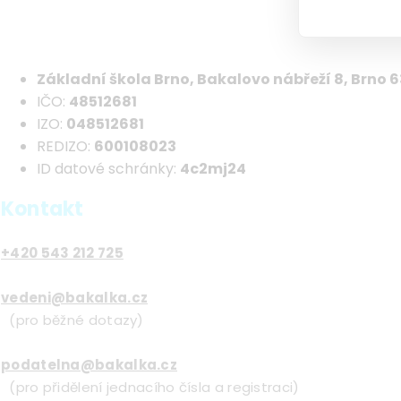
Základní škola Brno, Bakalovo nábřeží 8, Brno 
IČO:
48512681
IZO:
048512681
REDIZO:
600108023
ID datové schránky:
4c2mj24
Kontakt
+420 543 212 725
vedeni@bakalka.cz
(pro běžné dotazy)
podatelna@bakalka.cz
(pro přidělení jednacího čísla a registraci)