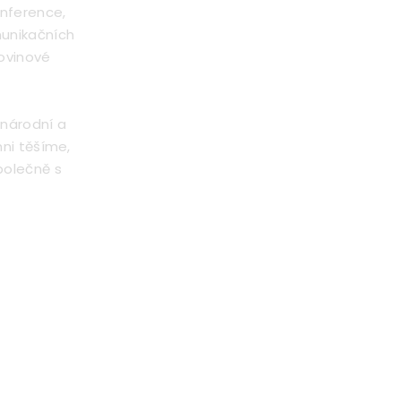
onference,
omunikačních
novinové
 národní a
chni těšíme,
polečně s