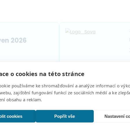
ven 2026
ce o cookies na této stránce
ookie používáme ke shromažďování a analýze informací o výk
webu, zajištění fungování funkcí ze sociálních médií a ke zlepš
ení obsahu a reklam.
lit cookies
Popřít vše
Nastavení c
…
Page
1
Page
2
Page
3