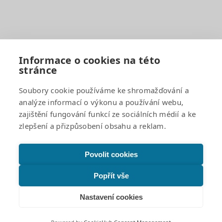
Organizace školního roku
Rozvrhy hodin
Školní družina
Školní jídelna
Fotogalerie
Informace o cookies na této
stránce
Důležité odkazy
Soubory cookie používáme ke shromažďování a
analýze informací o výkonu a používání webu,
GDPR a cookies
zajištění fungování funkcí ze sociálních médií a ke
Žádosti o poskytnutí informací a odpovědi
zlepšení a přizpůsobení obsahu a reklam.
Povinně zveřejňované informace
Projekty
Prohlášení o přístupnosti
Povolit cookies
Facebook
Popřít vše
Instagram
Nastavení cookies
© 2026 Bakalka – Škola s rozšířenou výukou jazyků |
Veškerá práva vyhrazena