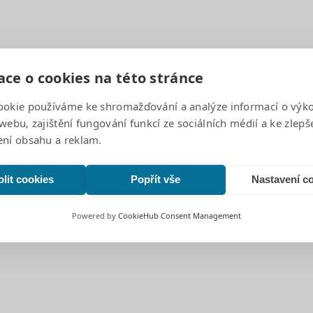
ce o cookies na této stránce
…
Page
1
Page
2
Page
3
ookie používáme ke shromažďování a analýze informací o výk
webu, zajištění fungování funkcí ze sociálních médií a ke zlepš
ení obsahu a reklam.
639 00
lit cookies
Popřít vše
Nastavení c
Powered by
CookieHub Consent Management