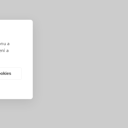
onu a
ení a
ookies