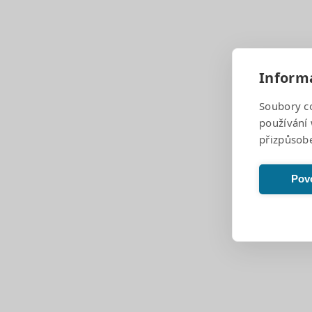
Informa
Pagination
Soubory c
používání 
přizpůsob
Základní škola Brno, Bakalovo nábřeží 8, Brno 
Povo
IČO:
48512681
IZO:
048512681
REDIZO:
600108023
ID datové schránky:
4c2mj24
Kontakt
+420 543 212 725