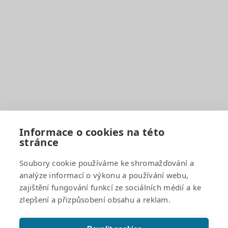
Pro rodiče
EduPage
BELLhop
Dokumenty a formuláře
Organizace školního roku
Rozvrhy hodin
Školní družina
Školní jídelna
Fotogalerie
Informace o cookies na této
stránce
Důležité odkazy
Soubory cookie používáme ke shromažďování a
analýze informací o výkonu a používání webu,
GDPR a cookies
zajištění fungování funkcí ze sociálních médií a ke
Žádosti o poskytnutí informací a odpovědi
zlepšení a přizpůsobení obsahu a reklam.
Povinně zveřejňované informace
Projekty
Prohlášení o přístupnosti