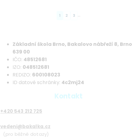
…
Page
1
Page
2
Page
3
Pagination
Základní škola Brno, Bakalovo nábřeží 8, Brno
639 00
IČO:
48512681
IZO:
048512681
REDIZO:
600108023
ID datové schránky:
4c2mj24
Kontakt
+420 543 212 725
vedeni@bakalka.cz
(pro běžné dotazy)