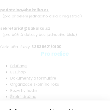
podatelna@bakalka.cz
(pro přidělení jednacího čísla a registraci)
sekretariat@bakalka.cz
(pro běžné dotazy bez jednacího čísla)
Číslo účtu školy:
33836621/0100
Pro rodiče
EduPage
BELLhop
Dokumenty a formuláře
Organizace školního roku
Rozvrhy hodin
Školní družina
Školní jídelna
Fotogalerie