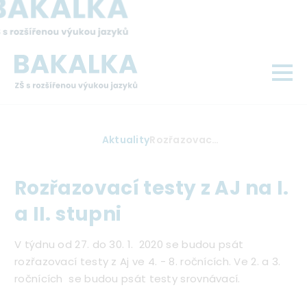
Přejít
k
hlavnímu
obsahu
Drobečková
Aktuality
Rozřazovací testy z AJ na I. a II. stupni
navigace
Rozřazovací testy z AJ na I.
a II. stupni
V týdnu od 27. do 30. 1. 2020 se budou psát
rozřazovací testy z Aj ve 4. - 8. ročnících. Ve 2. a 3.
ročnících se budou psát testy srovnávací.