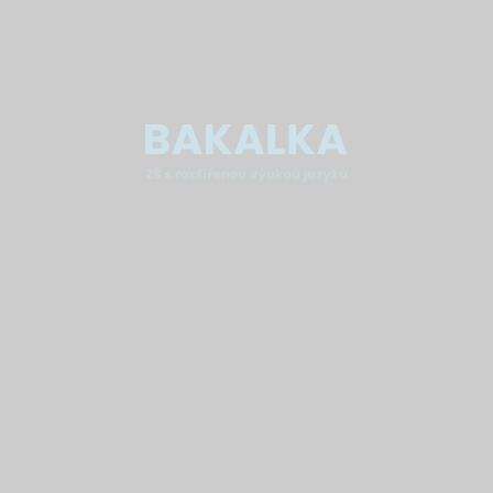
Základní škola Brno, Bakalovo nábřeží 8, Brno
639 00
IČO:
48512681
IZO:
048512681
REDIZO:
600108023
ID datové schránky:
4c2mj24
Kontakt
+420 543 212 725
vedeni@bakalka.cz
(pro běžné dotazy)
podatelna@bakalka.cz
(pro přidělení jednacího čísla a registraci)