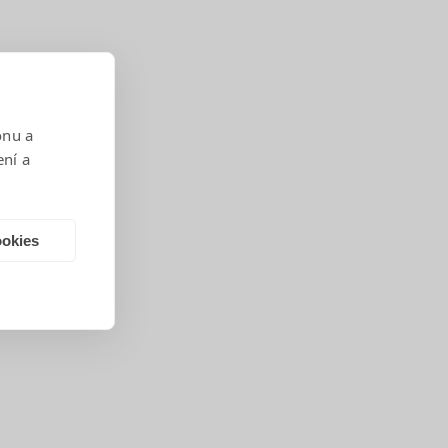
onu a
ení a
ookies