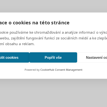
…
ce o cookies na této stránce
Page
1
Page
2
Page
3
ookie používáme ke shromažďování a analýze informací o výk
webu, zajištění fungování funkcí ze sociálních médií a ke zlepš
ení obsahu a reklam.
639 00
lit cookies
Popřít vše
Nastavení c
Powered by
CookieHub Consent Management