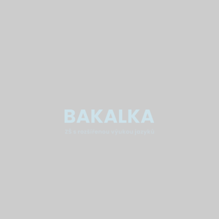
Document
20181012_101201.jpg
Přečíst
Další aktuality
26. 6. 2026
Newsletter červen 2026
Přečíst