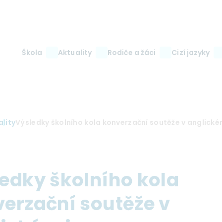
Main
Škola
Aktuality
Rodiče a žáci
Cizí jazyky
navigation
ality
Výsledky školního kola konverzační soutěže v anglické
edky školního kola
erzační soutěže v