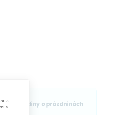
26. 6. 2026
onu a
Úřední hodiny o prázdninách
ení a
2026