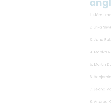
angl
1. Klára Fr
2. Erika Sli
3. Jana Bu
4. Monika 
5. Martin D
6. Benjamin
7. Leana V
8. Andrea 