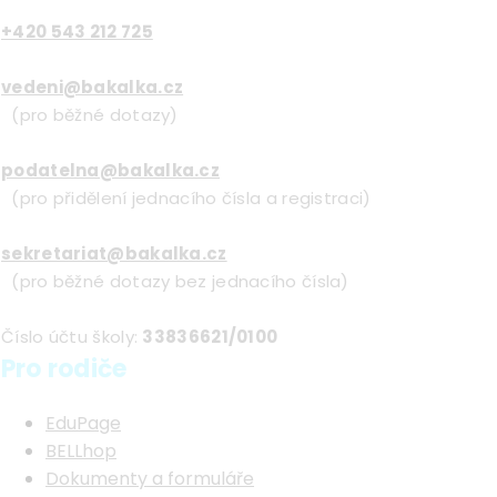
+420 543 212 725
vedeni@bakalka.cz
(pro běžné dotazy)
podatelna@bakalka.cz
(pro přidělení jednacího čísla a registraci)
sekretariat@bakalka.cz
(pro běžné dotazy bez jednacího čísla)
Číslo účtu školy:
33836621/0100
Pro rodiče
EduPage
BELLhop
Dokumenty a formuláře