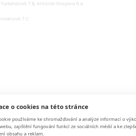
 Turlandová 7.B, Antonín Dospiva 6.A
Zemanová 7.C
ce o cookies na této stránce
ookie používáme ke shromažďování a analýze informací o výk
ven 2026
webu, zajištění fungování funkcí ze sociálních médií a ke zlepš
ení obsahu a reklam.