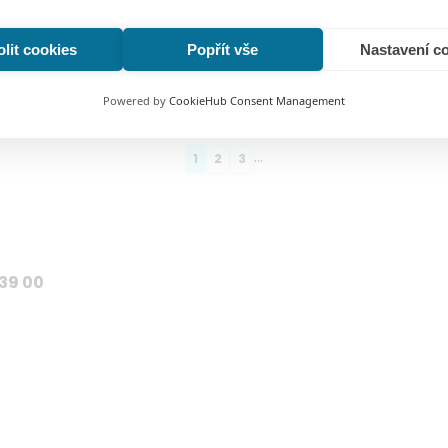
lit cookies
Popřít vše
Nastavení c
Powered by
CookieHub Consent Management
…
Page
1
Page
2
Page
3
639 00