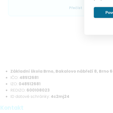
Přečíst
Povo
Pagination
Základní škola Brno, Bakalovo nábřeží 8, Brno 
IČO:
48512681
IZO:
048512681
REDIZO:
600108023
ID datové schránky:
4c2mj24
Kontakt