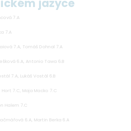
ickém jazyce
ancová 7.A
wka 7.A
kaiová 7.A, Tomáš Dohnal 7.A
Rešková 6.A, Antonio Tawa 6.B
ostál 7.A, Lukáš Vostál 6.B
 Hort 7.C, Maja Macko 7.C
on Halem 7.C
Kačmářová 6.A, Martin Berka 6.A