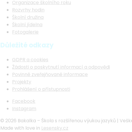
Organizace školního roku
Rozvrhy hodin
Školní družina
Školní jídelna
Fotogalerie
Důležité odkazy
GDPR a cookies
Žádosti o poskytnutí informací a odpovědi
Povinně zveřejňované informace
Projekty
Prohlášení o přístupnosti
Facebook
Instagram
© 2026 Bakalka – Škola s rozšířenou výukou jazyků | Veš
Made with
love
in
Lesensky.cz