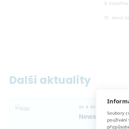
9. Kateřina
10. Anna 
Další aktuality
Informa
26. 6. 2026
Soubory c
Newsletter čer
používání 
přizpůsob