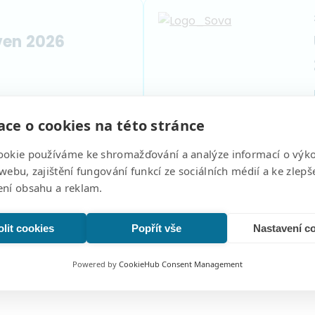
ven 2026
ce o cookies na této stránce
ookie používáme ke shromažďování a analýze informací o výk
webu, zajištění fungování funkcí ze sociálních médií a ke zlepš
…
Page
1
Page
2
Page
3
ení obsahu a reklam.
lit cookies
Popřít vše
Nastavení c
Powered by
CookieHub Consent Management
639 00