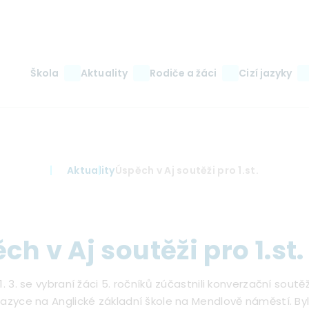
Main
Škola
Aktuality
Rodiče a žáci
Cizí jazyky
navigation
Aktuality
Úspěch v Aj soutěži pro 1.st.
ch v Aj soutěži pro 1.st.
1. 3. se vybraní žáci 5. ročníků zúčastnili konverzační soutě
azyce na Anglické základní škole na Mendlově náměstí. Byl 