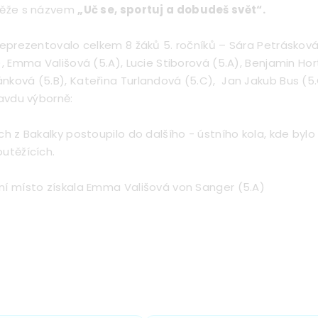
těže s názvem
„Uč se, sportuj a dobudeš svět“.
reprezentovalo celkem 8 žáků 5. ročníků – Sára Petrásková 
), Emma Vališová (5.A), Lucie Stiborová (5.A), Benjamin Hort
nková (5.B), Kateřina Turlandová (5.C), Jan Jakub Bus (5.
ravdu výborně:
ch z Bakalky postoupilo do dalšího - ústního kola, kde byl
utěžících.
ní místo získala Emma Vališová von Sanger (5.A)