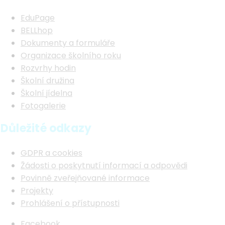
EduPage
BELLhop
Dokumenty a formuláře
Organizace školního roku
Rozvrhy hodin
Školní družina
Školní jídelna
Fotogalerie
Důležité odkazy
GDPR a cookies
Žádosti o poskytnutí informací a odpovědi
Povinně zveřejňované informace
Projekty
Prohlášení o přístupnosti
Facebook