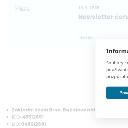
26. 6. 2026
Newsletter čer
Přečíst
Informa
Soubory c
používání 
přizpůsob
Pagination
Povo
Základní škola Brno, Bakalovo nábřeží 8, Brno 
IČO:
48512681
IZO:
048512681