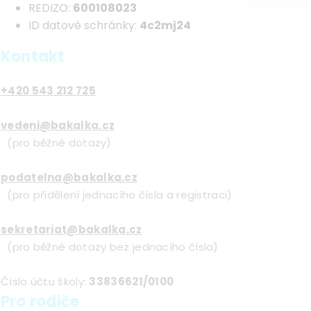
REDIZO:
600108023
ID datové schránky:
4c2mj24
Kontakt
+420 543 212 725
vedeni@bakalka.cz
(pro běžné dotazy)
podatelna@bakalka.cz
(pro přidělení jednacího čísla a registraci)
sekretariat@bakalka.cz
(pro běžné dotazy bez jednacího čísla)
Číslo účtu školy:
33836621/0100
Pro rodiče