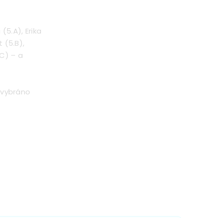
(5.A), Erika
 (5.B),
C) – a
o vybráno