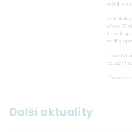
ročník sou
Naši školu 
Sliwka (5.A
Anna Štěpá
vedli si op
7 soutěžící
pouze 16 so
Úžasné prv
Další aktuality