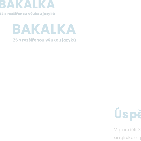
Přejít
k
hlavnímu
obsahu
Drobečková
navigace
Úspě
V pondělí 3
anglickém j