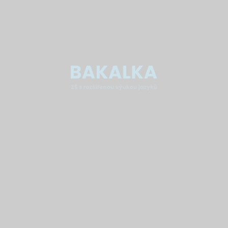
Pagination
Základní škola Brno, Bakalovo nábřeží 8, Brno
639 00
IČO:
48512681
IZO:
048512681
REDIZO:
600108023
ID datové schránky:
4c2mj24
Kontakt
+420 543 212 725
vedeni@bakalka.cz
(pro běžné dotazy)
podatelna@bakalka.cz