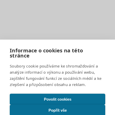
EduPage
BELLhop
Dokumenty a formuláře
Organizace školního roku
Rozvrhy hodin
Školní družina
Školní jídelna
Fotogalerie
Informace o cookies na této
stránce
Důležité odkazy
Soubory cookie používáme ke shromažďování a
analýze informací o výkonu a používání webu,
GDPR a cookies
zajištění fungování funkcí ze sociálních médií a ke
Žádosti o poskytnutí informací a odpovědi
zlepšení a přizpůsobení obsahu a reklam.
Povinně zveřejňované informace
Projekty
Prohlášení o přístupnosti
Povolit cookies
Facebook
Popřít vše