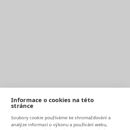
sekretariat@bakalka.cz
(pro běžné dotazy bez jednacího čísla)
Číslo účtu školy:
33836621/0100
Pro rodiče
EduPage
BELLhop
Dokumenty a formuláře
Organizace školního roku
Rozvrhy hodin
Školní družina
Školní jídelna
Fotogalerie
Informace o cookies na této
stránce
Důležité odkazy
Soubory cookie používáme ke shromažďování a
analýze informací o výkonu a používání webu,
GDPR a cookies