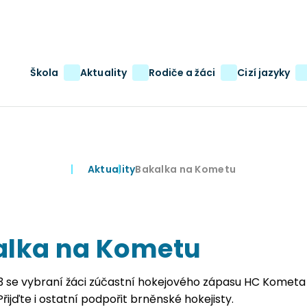
Main
Škola
Aktuality
Rodiče a žáci
Cizí jazyky
navigation
Aktuality
Bakalka na Kometu
alka na Kometu
13 se vybraní žáci zúčastní hokejového zápasu HC Kometa
Přijďte i ostatní podpořit brněnské hokejisty.