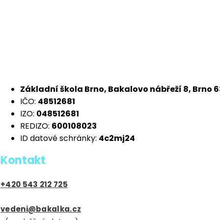
Pagination
Základní škola Brno, Bakalovo nábřeží 8, Brno 
IČO:
48512681
IZO:
048512681
REDIZO:
600108023
ID datové schránky:
4c2mj24
Kontakt
+420 543 212 725
vedeni@bakalka.cz