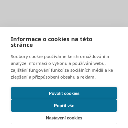
Dokumenty a formuláře
Organizace školního roku
Rozvrhy hodin
Školní družina
Školní jídelna
Fotogalerie
Informace o cookies na této
stránce
Důležité odkazy
Soubory cookie používáme ke shromažďování a
analýze informací o výkonu a používání webu,
GDPR a cookies
zajištění fungování funkcí ze sociálních médií a ke
Žádosti o poskytnutí informací a odpovědi
zlepšení a přizpůsobení obsahu a reklam.
Povinně zveřejňované informace
Projekty
Prohlášení o přístupnosti
Povolit cookies
Facebook
Popřít vše
Instagram
Nastavení cookies
© 2026 Bakalka – Škola s rozšířenou výukou jazyků |