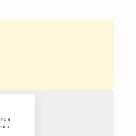
onu a
ení a