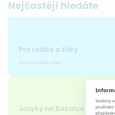
Nejčastěji hledáte
Pro rodiče a žáky
Více pro rodiče a žáky
Informa
Soubory c
Jazyky na Bakalce
používání 
přizpůsob