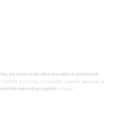
uku, pestrou nabídku kroužků a přátelské
ítí dobře a mohou se rozvíjet naplno. Aktivně se
 mezinárodních projektů
a úzce