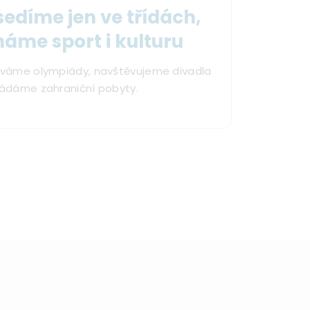
edíme jen ve třídách,
háme sport i kulturu
váme olympiády, navštěvujeme divadla
ádáme zahraniční pobyty.