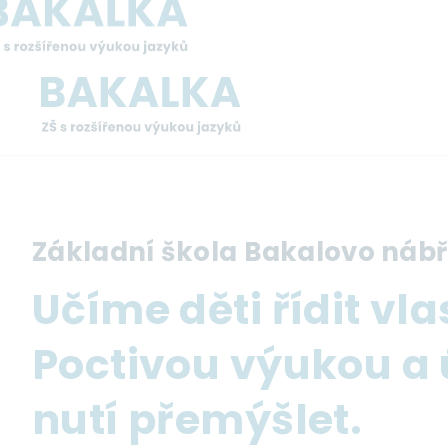
Přejít
k
hlavnímu
obsahu
Základní škola Bakalovo nábř
Učíme děti řídit vlas
Poctivou výukou a ú
nutí přemýšlet.