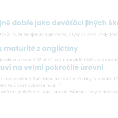
jně dobře jako deváťáci jiných šk
áťáků. To, že se specializujeme na jazyky od první třídy z
k maturitě z angličtiny
ykovou úroveň B2 až C1, což odpovídá těžší verzi maturity
ví na velmi pokročilé úrovni
rancouzštině. Začínáme s ní od šesté třídy. V deváté tříd
veň A2 a část dokonce na B1. *
rovně od společnosti SCIO. Úroveň zvládnutí jazyka definuj