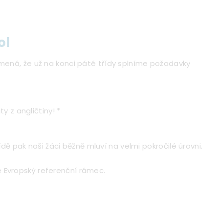
ol
namená, že už na konci páté třídy splníme požadavky
 z angličtiny! *
ě pak naši žáci běžně mluví na velmi pokročilé úrovni.
e Evropský referenční rámec.