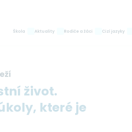
Main
Škola
Aktuality
Rodiče a žáci
Cizí jazyky
navigation
eží
tní život.
koly, které je