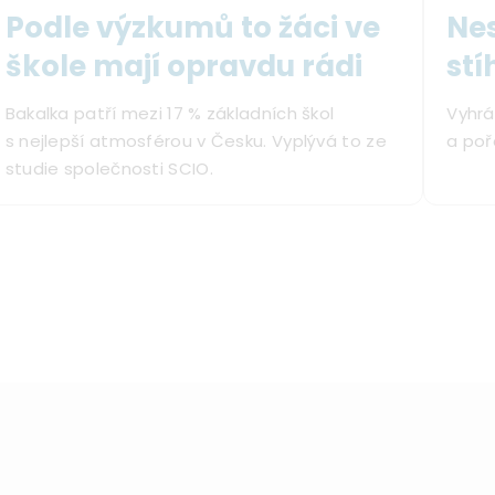
Podle výzkumů to žáci ve
Nes
škole mají opravdu rádi
stí
Bakalka patří mezi 17 % základních škol
Vyhrá
s nejlepší atmosférou v Česku. Vyplývá to ze
a poř
studie společnosti SCIO.