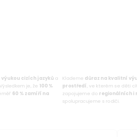
 výukou cizích jazyků
a
Klademe
důraz na kvalitní vý
Výsledkem je, že
100 %
prostředí
, ve kterém se děti c
téměř
60 % zamíří na
zapojujeme do
regionálních i
spolupracujeme s rodiči.