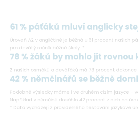
61 % páťáků mluví anglicky ste
Úroveň A2 v angličtině je běžná u 61 procent našich p
pro devátý ročník běžné školy. *
78 % žáků by mohlo jít rovnou 
Z našich osmáků a deváťáků má 78 procent dokonce jaz
42 % němčinářů se běžně domlu
Podobné výsledky máme i ve druhém cizím jazyce - ve f
Například v němčině dosáhlo 42 procent z nich na úro
* Data vycházejí z pravidelného testování jazykové ú