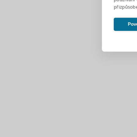
přizpůsob
Kontakt
Povo
+420 543 212 725
vedeni@bakalka.cz
(pro běžné dotazy)
podatelna@bakalka.cz
(pro přidělení jednacího čísla a registraci)
sekretariat@bakalka.cz
(pro běžné dotazy bez jednacího čísla)
Číslo účtu školy:
33836621/0100
Pro rodiče
EduPage