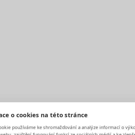
…
Page
379
Page
380
Page
381
639 00
ce o cookies na této stránce
ookie používáme ke shromažďování a analýze informací o výk
webu, zajištění fungování funkcí ze sociálních médií a ke zlepš