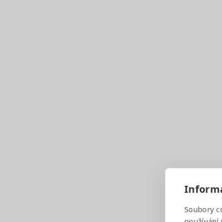
Pagination
Základní škola Brno, Bakalovo nábřeží 8, Brno 
IČO:
48512681
Informa
IZO:
048512681
REDIZO:
600108023
Soubory c
ID datové schránky:
4c2mj24
používání 