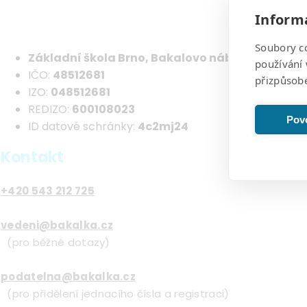
Informa
Soubory c
Základní škola Brno, Bakalovo nábřeží 8, Brno 
používání 
IČO:
48512681
přizpůsob
IZO:
048512681
REDIZO:
600108023
Povo
ID datové schránky:
4c2mj24
Kontakt
+420 543 212 725
vedeni@bakalka.cz
(pro běžné dotazy)
podatelna@bakalka.cz
(pro přidělení jednacího čísla a registraci)