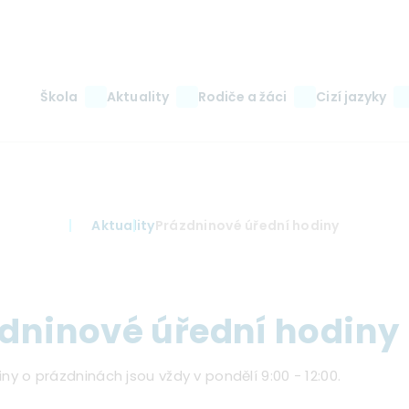
Main
Škola
Aktuality
Rodiče a žáci
Cizí jazyky
navigation
Aktuality
Prázdninové úřední hodiny
dninové úřední hodiny
ny o prázdninách jsou vždy v pondělí 9:00 - 12:00.