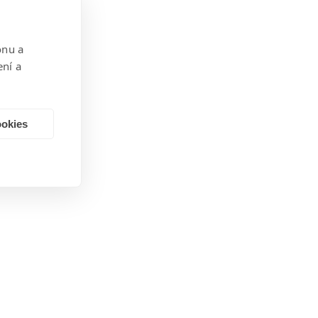
onu a
ení a
ookies