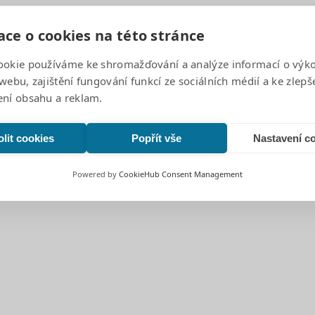
…
Page
1
Page
2
Page
3
ce o cookies na této stránce
ookie používáme ke shromažďování a analýze informací o výk
webu, zajištění fungování funkcí ze sociálních médií a ke zlepš
639 00
ení obsahu a reklam.
lit cookies
Popřít vše
Nastavení c
Powered by
CookieHub Consent Management